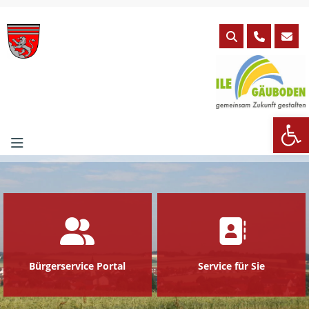
Skip
to
content
We
Bürgerservice Portal
Service für Sie