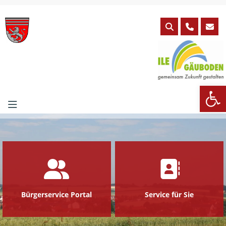
Skip
to
content
We
Bürgerservice Portal
Service für Sie