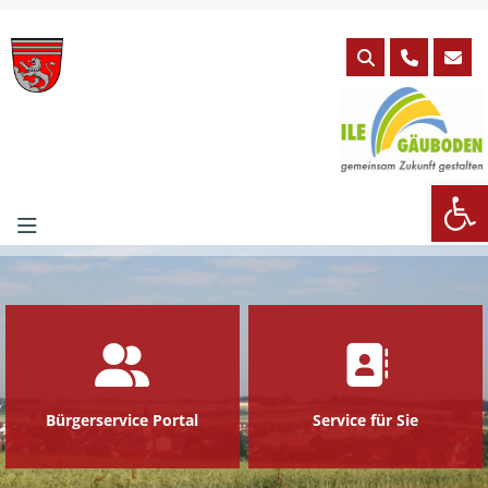
Skip
to
content
We
Bürgerservice Portal
Service für Sie